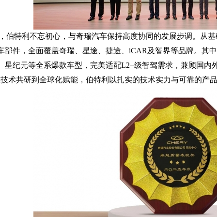
，伯特利不忘初心，与奇瑞汽车保持高度协同的发展步调。从基
车部件，全面覆盖奇瑞、星途、捷途、iCAR及智界等品牌。其
、星纪元等全系爆款车型，完美适配L2+级智驾需求，兼顾国内
从技术共研到全球化赋能，伯特利以扎实的技术实力与可靠的产