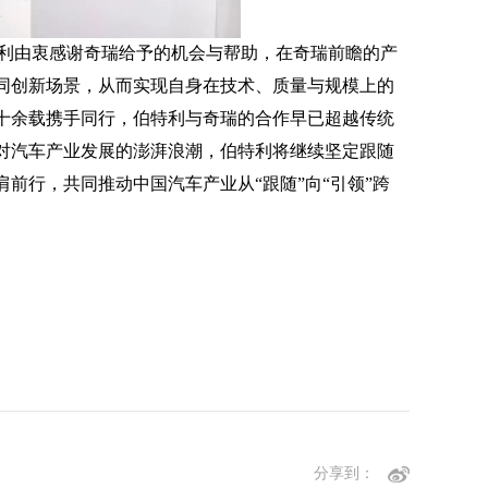
利由衷感谢奇瑞给予的机会与帮助，在奇瑞前瞻的产
同创新场景，从而实现自身在技术、质量与规模上的
十余载携手同行，伯特利与奇瑞的合作早已超越传统
对汽车产业发展的澎湃浪潮，伯特利将继续坚定跟随
前行，共同推动中国汽车产业从“跟随”向“引领”跨
分享到：