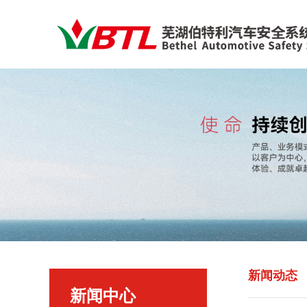
新闻动态
新闻中心