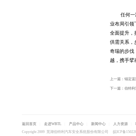
任何一
业布局引领
全面提升，
供需关系，
奇瑞的步伐
越，携手擘
上一篇：
锚定蓝
下一篇：
伯特利
返回首页
|
走进WBTL
|
产品中心
|
新闻中心
|
人力资源
|
Copyright 2009 芜湖伯特利汽车安全系统股份有限公司 皖ICP备150