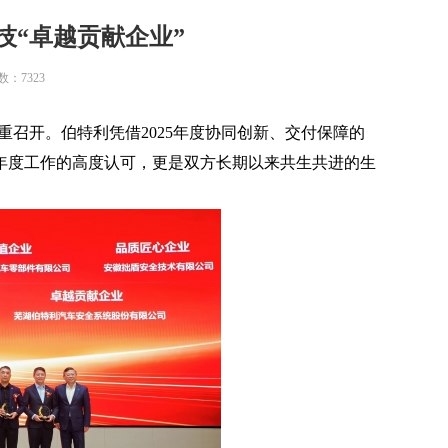
技“卓越贡献企业”
次数：7323
隆重召开。伯特利凭借2025年度协同创新、交付保障的
5年度工作的高度认可，更是双方长期以来共生共进的生