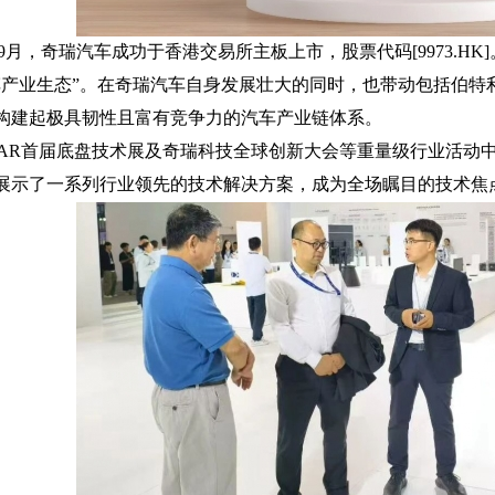
5年9月，奇瑞汽车成功于香港交易所主板上市，股票代码[9973.
车产业生态”。在奇瑞汽车自身发展壮大的同时，也带动包括伯特
构建起极具韧性且富有竞争力的汽车产业链体系。
CAR首届底盘技术展及奇瑞科技全球创新大会等重量级行业活动
展示了一系列行业领先的技术解决方案，成为全场瞩目的技术焦