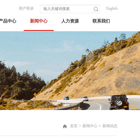
用户登录
English
产品中心
新闻中心
人力资源
联系我们
>
>
首页
新闻中心
新闻动态