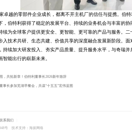
家卓越的零部件企业成长，都离不开主机厂的信任与提携。伯特
下，伯特利获得了稳定的发展平台、持续的业务机会与丰富的协
持续为全球客户提供更安全、更智能、更可靠的产品与服务。二
步入技术共研、生态共建、价值共享的深度融合发展新阶段。面
，持续加大研发投入、夯实产品质量、提升服务水平，与奇瑞并肩
画智能出行的崭新未来。
图，共拓新章！伯特利董事长2026新年致辞
董事长参加芜湖早餐会，共谋“十五五”宏伟蓝图
联系我们
|
22048号 技术支持：
海拔网络