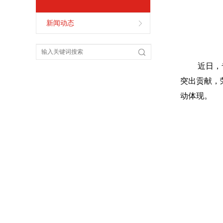
新闻动态
近日，
突出贡献，
动体现。