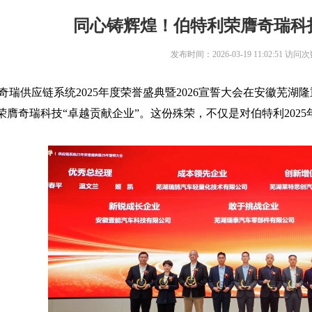
同心铸辉煌！伯特利荣膺奇瑞科
发布时间：2026-03-19 11:02:51 访问
奇瑞供应链系统2025年度荣誉盛典暨2026宣誓大会在安徽芜湖
荣膺奇瑞科技“卓越贡献企业”。这份殊荣，不仅是对伯特利202