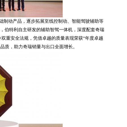
础制动产品，逐步拓展至线控制动、智能驾驶辅助等
中，伯特利自主研发的辅助智驾一体机，深度配套奇瑞
外双重安全法规，凭借卓越的质量表现荣获“年度卓越
品品质，助力奇瑞销量与出口全面增长。