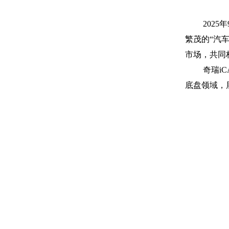
202
繁茂的“汽
市场，共同
奇瑞i
底盘领域，