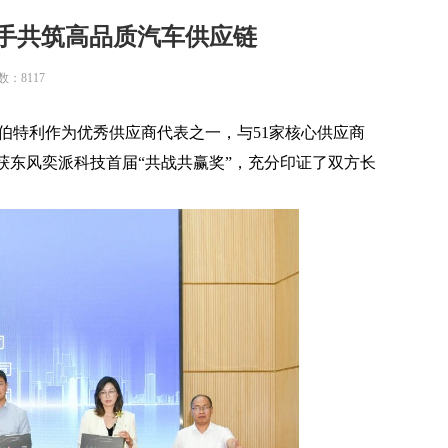
携手共筑高品质汽车供应链
次数：8117
伯特利作为优秀供应商代表之一，与51家核心供应商
东风奕派科技首届“共战共赢奖”，充分印证了双方长