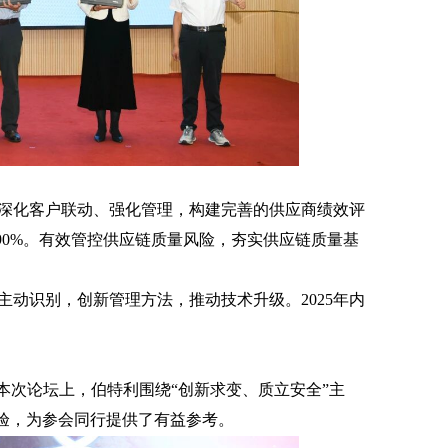
深化客户联动、强化管理，构建完善的供应商绩效评
0%。有效管控供应链质量风险，夯实供应链质量基
动识别，创新管理方法，推动技术升级。2025年内
本次论坛上，伯特利围绕“创新求变、质立安全”主
验，为参会同行提供了有益参考。