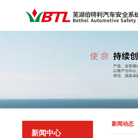
新闻动态
新闻中心