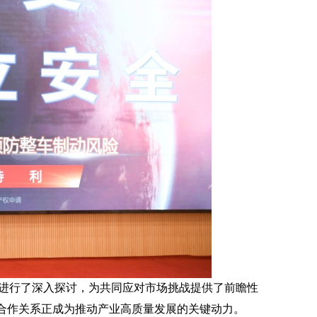
进行了深入探讨，为共同应对市场挑战提供了前瞻性
合作关系正成为推动产业高质量发展的关键动力。