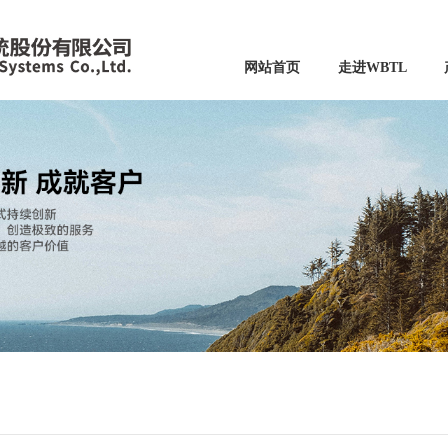
网站首页
走进WBTL