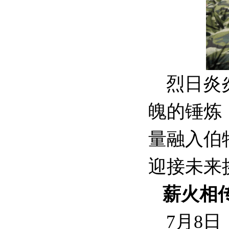
烈日炎
魄的锤炼
量融入伯
迎接未来
薪火相
7月8